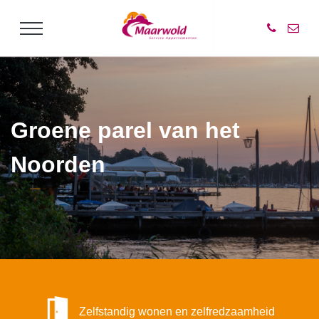
Groene parel van het
Noorden
Zelfstandig wonen en zelfredzaamheid