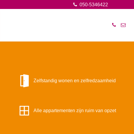
050-5346422
Zelfstandig wonen en zelfredzaamheid
Alle appartementen zijn ruim van opzet