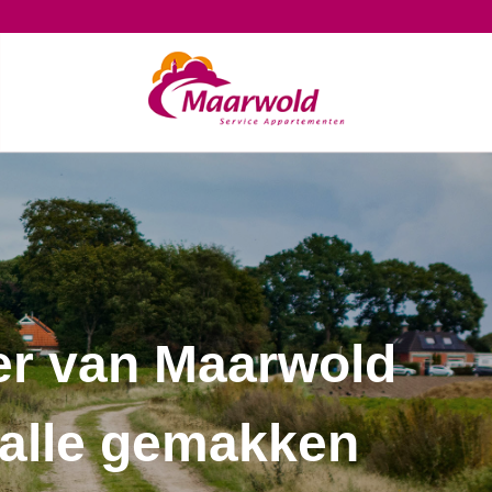
er van Maarwold
 alle gemakken