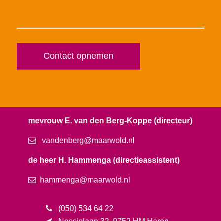
mevrouw E. van den Berg-Koppe (directeur)
vandenberg
@maarwold.nl
de heer H. Hammenga (directieassistent)
hammenga@maarwold.nl
(050) 534 64 22